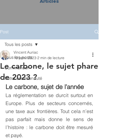
Articles
Post
Tous les posts
Vincent Auriac
Tous les posts
10 janv. 2023
2 min de lecture
Le carbone, le sujet phare
Commencer
de 2023 ?
Votre communauté
Le carbone, sujet de l’année
La réglementation se durcit surtout en 
Europe. Plus de secteurs concernés, 
une taxe aux frontières. Tout cela n’est 
pas parfait mais donne le sens de 
l’histoire : le carbone doit être mesuré 
et payé. 