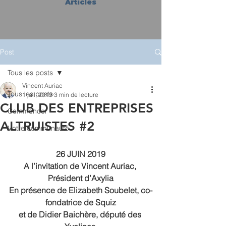
Articles
Post
Tous les posts
Vincent Auriac
Tous les posts
1 juil. 2019
3 min de lecture
CLUB DES ENTREPRISES
Commencer
ALTRUISTES #2
Votre communauté
26 JUIN 2019
A l’invitation de Vincent Auriac, 
Président d’Axylia
En présence de Elizabeth Soubelet, co-
fondatrice de Squiz
et de Didier Baichère, député des 