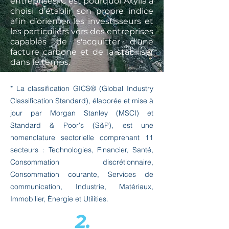
entreprises. C’est pourquoi Axylia a
choisi d’établir son propre indice
afin d’orienter les investisseurs et
les particuliers vers des entreprises
capables de s'acquitter d'une
facture carbone et de la stabiliser
dans le temps.
* La classification GICS® (Global Industry
Classification Standard), élaborée et mise à
jour par Morgan Stanley (MSCI) et
Standard & Poor's (S&P), est une
nomenclature sectorielle comprenant 11
secteurs : Technologies, Financier, Santé,
Consommation discrétionnaire,
Consommation courante, Services de
communication, Industrie, Matériaux,
Immobilier, Énergie et Utilities.
2.