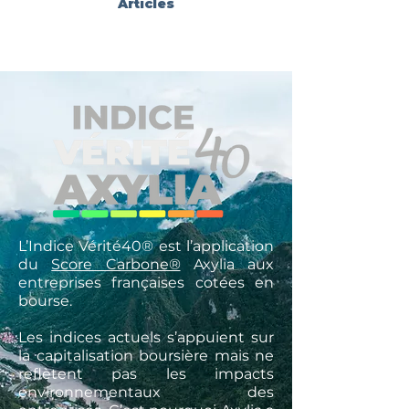
Articles
L’Indice Vérité40® est l’application
du
Score Carbone®
Axylia aux
entreprises françaises cotées en
bourse.
Les indices actuels s’appuient sur
la capitalisation boursière mais ne
reflètent pas les impacts
environnementaux des