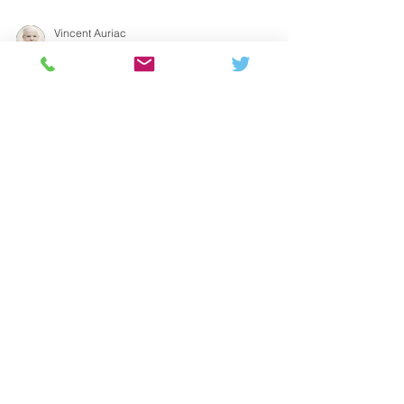
Vincent Auriac
13 sept. 2022
2 min de lecture
Réponse d'Axylia à la
refonte du Label ISR
Axylia a répondu au comité du label ISR. 6 ans
après le lancement du Label ISR, il est temps de
compter ce qui compte vraiment.
© 2026 Axylia Tous droits réservés
Accueil