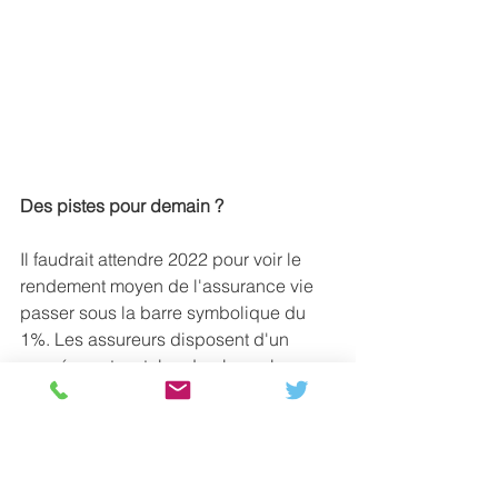
Des pistes pour demain ?
Il faudrait attendre 2022 pour voir le 
rendement moyen de l'assurance vie 
passer sous la barre symbolique du 
1%. Les assureurs disposent d'un 
conséquent matelas de plus-value 
pour lisser cette baisse et 
récompenser la fidélité des assurés. 
Ca laisse un peu de temps pour 
s'organiser. Les Français sont attachés 