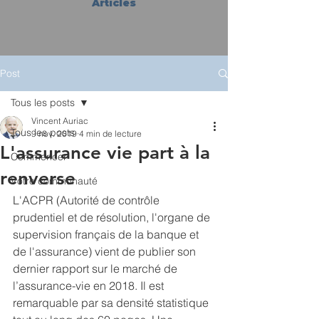
Articles
Post
Tous les posts
Vincent Auriac
Tous les posts
9 nov. 2019
4 min de lecture
L'assurance vie part à la
Commencer
renverse
Votre communauté
L'ACPR (Autorité de contrôle 
prudentiel et de résolution, l'organe de 
supervision français de la banque et 
de l'assurance) vient de publier son 
dernier rapport sur le marché de 
l’assurance-vie en 2018. Il est 
remarquable par sa densité statistique 