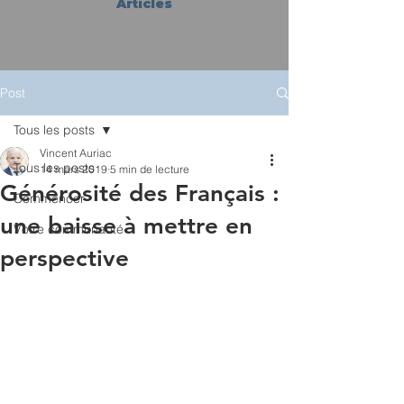
Articles
Post
Tous les posts
Vincent Auriac
Tous les posts
14 mars 2019
5 min de lecture
Générosité des Français :
Commencer
une baisse à mettre en
Votre communauté
perspective