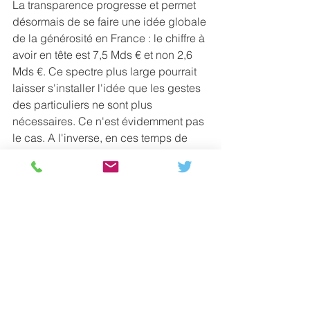
La transparence progresse et permet 
désormais de se faire une idée globale 
de la générosité en France : le chiffre à 
avoir en tête est 7,5 Mds € et non 2,6 
Mds €. Ce spectre plus large pourrait 
laisser s'installer l'idée que les gestes 
des particuliers ne sont plus 
nécessaires. Ce n'est évidemment pas 
le cas. A l'inverse, en ces temps de 
pouvoir d'achat contraint, ne pas 
prendre de recul pourrait bien saturer 
la base historique des donateurs, pour 
laquelle l'optimum de sollicitation a 
peut être déjà été dépassé. Dans une 
perspective historique, la nouvelle 
frontière de la générosité emmènerait 
vers les entreprises. 
Une nouvelle 
génération
d'entreprises altruistes, 
soutenue
 par Axylia
, partage la valeur 